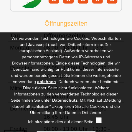
Öffnungszeiten
Tag
Öffnungszeiten
Wir verwenden Technologien wie Cookies, Webschriftarten
und Javascript (auch von Drittanbietern im außer-
Montag
08:00 - 13:00 Uhr | 13:30 -
europäischen Ausland). Außerdem verarbeiten wir
16:45 Uhr
personenbezogene Daten wie IP-Adressen und
Browserinformationen. Einige dieser Technologien, die wir
Dienstag
08:00 - 13:00 Uhr | 13:30 -
benutzen sind wichtig für Funktionen dieser Internetseite
und wurden bereits gesetzt. Sie können die weitergehende
16:45 Uhr
Verwendung
ablehnen
.
Dadurch werden aber bestimmte
Mittwoch
08:00 - 13:00 Uhr | 13:30 -
Dinge dieser Seite nicht funktionieren! Weitere
Informationen zu den verwendeten Technologien dieser
16:45 Uhr
Seite finden Sie unter
Datenschutz
. Mit Klick auf „Meldung
dauerhaft schließen“ akzeptieren Sie alle Cookies und die
Donnerstag
08:00 - 13:00 Uhr | 13:30 -
Übermittlung Ihrer Daten in Drittländer.
16:45 Uhr
Ich akzeptiere dies auf dieser Seite
Freitag
08:00 - 13:00 Uhr | 13:30 -